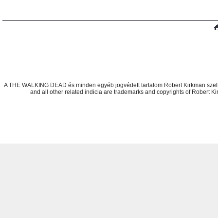
Létrehozva:
www.eshop-gyorsan.hu
A THE WALKING DEAD és minden egyéb jogvédett tartalom Robert Kirkman szel
and all other related indicia are trademarks and copyrights of Robert K