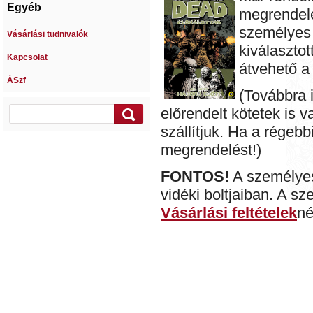
Egyéb
megrendelés
személyes 
Vásárlási tudnivalók
kiválasztot
Kapcsolat
átvehető a
ÁSzf
(Továbbra 
előrendelt kötetek is 
szállítjuk. Ha a régeb
megrendelést!)
FONTOS!
A személyes
vidéki boltjaiban. A s
Vásárlási feltételek
né