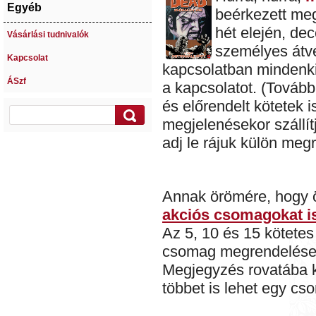
Egyéb
beérkezett me
hét elején, dec
Vásárlási tudnivalók
személyes átvé
Kapcsolat
kapcsolatban mindenkiv
ÁSzf
a kapcsolatot. (Továb
és előrendelt kötetek 
megjelenésekor szállít
adj le rájuk külön meg
Annak örömére, hogy ö
akciós csomagokat is
Az 5, 10 és 15 kötete
csomag megrendeléseko
Megjegyzés rovatába k
többet is lehet egy cs