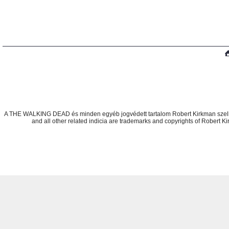
Létrehozva:
www.eshop-gyorsan.hu
A THE WALKING DEAD és minden egyéb jogvédett tartalom Robert Kirkman szel
and all other related indicia are trademarks and copyrights of Robert K